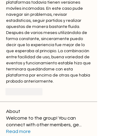
plataformas todavía tienen versiones 
móviles incómodas. En este caso pude 
navegar sin problemas, revisar 
estadísticas, seguir partidos y realizar 
apuestas de manera bastante fluida.
Después de varios meses utilizándola de 
forma constante, sinceramente puedo 
decir que la experiencia fue mejor de lo 
que esperaba al principio. La combinación 
entre facilidad de uso, buena variedad de 
eventos y funcionamiento estable hizo que 
terminara quedándome con esta 
plataforma por encima de otras que había 
probado anteriormente.
按讚
回覆
About
Welcome to the group! You can
connect with other members, ge
...
Read more