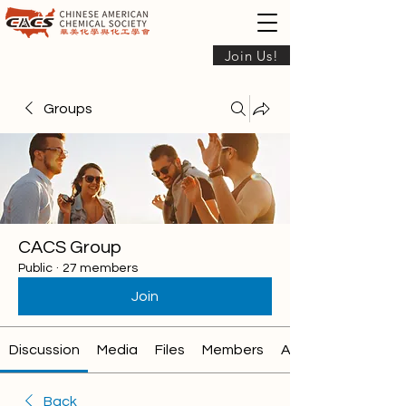
Join Us!
Groups
CACS Group
Public
·
27 members
Join
Discussion
Media
Files
Members
About
Back